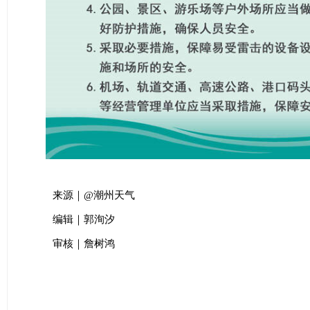
来源｜@潮州天气
编辑｜郭洵汐
审核｜詹树鸿