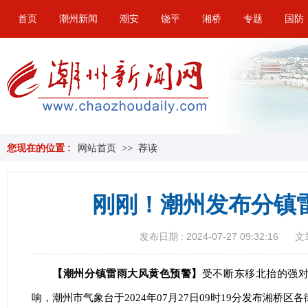
首页
潮州新闻
潮安
饶平
湘桥
专题
国防
您现在的位置 :
网站首页
>>
荐读
刚刚！潮州发布分镇
发布日期 : 2024-07-27 09:32:16
文
【潮州分镇雷雨大风黄色预警】
受不断东移北抬的强对
响，潮州市气象台于2024年07月27日09时19分发布湘桥