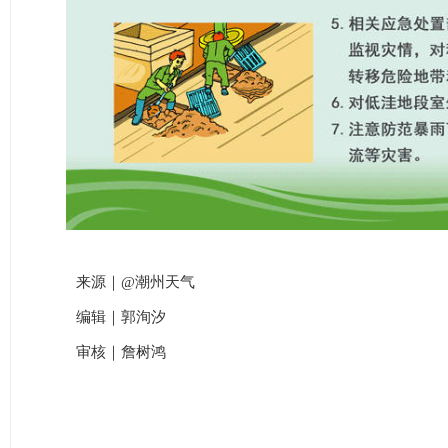
来源｜@潮州天气
编辑｜郭洵汐
审核｜詹树鸿