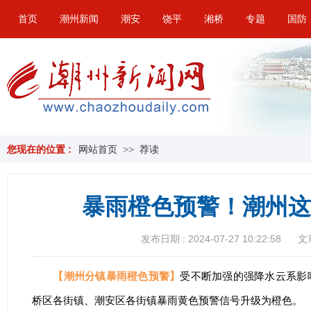
首页
潮州新闻
潮安
饶平
湘桥
专题
国防
您现在的位置 :
网站首页
>>
荐读
暴雨橙色预警！潮州这
发布日期 : 2024-07-27 10:22:58
文
【潮州分镇暴雨橙色预警】
受不断加强的强降水云系影响，
桥区各街镇、潮安区各街镇暴雨黄色预警信号升级为橙色。