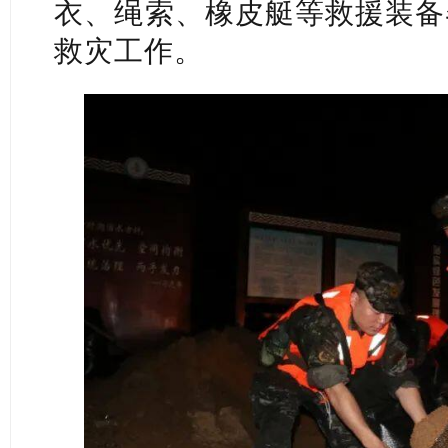
衣、绳索、橡皮艇等救援装备
救灾工作。