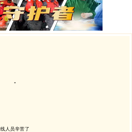
”
人
一线人员辛苦了