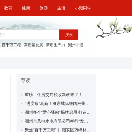
教育
健康
旅游
生活
小潮同学
搜索
百千万工程
高质量发展
新质生产力
潮州非遗
荐读
重磅！住房交易税收新政来了！
“进度条”刷新！粤东城际铁路潮州段首榀箱梁成功架设
潮州多个“爱心驿站”揭牌启用 打造新就业群体的“温暖港湾”
潮州市凤电水电有限公司举行“发挥妇女优势 助力企业高质量发展”主题活动
聚焦“百千万工程”｜ 潮安区万峰林场望京坪村：党群合力齐上阵 绘就乡村新图景