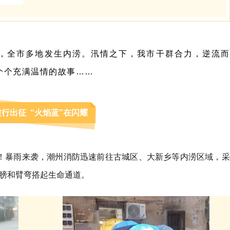
响，全市多地发生内涝。汛情之下，我市干群合力，逆流而
个个充满温情的故事……
逆行出征 “火焰蓝”在闪耀
”！暴雨来袭，潮州消防迅速前往古城区、大新乡等内涝区域，采
膀和臂弯搭起生命通道。