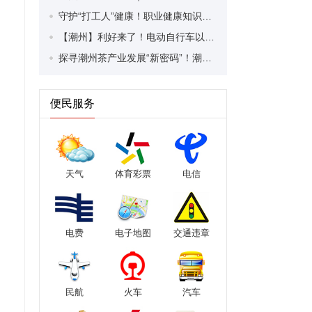
守护“打工人”健康！职业健康知识宣传走进潮安区凤塘镇盛户村
【潮州】利好来了！电动自行车以旧换新补贴条件大幅放宽！
探寻潮州茶产业发展“新密码”！潮州文化大学堂“品‘潮’寻踪”第七期活动举行
便民服务
天气
体育彩票
电信
电费
电子地图
交通违章
民航
火车
汽车