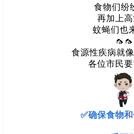
食物们纷纷
再加上高
蚊蝇们也
🦟🦟
食源性疾病就像
各位市民要
✅确保食物和