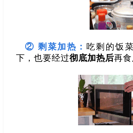
② 剩菜加热：
吃剩的饭
下，也要经过
彻底加热后
再食