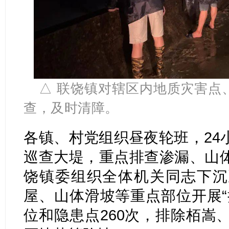
△ 联饶镇对辖区内地质灾害点
查，及时清障。
各镇、村党组织昼夜轮班，24
巡查大堤，重点排查渗漏、山
饶镇委组织全体机关同志下沉
屋、山体滑坡等重点部位开展“
位和隐患点260次，排除栢嵩