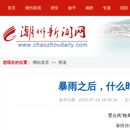
首页
潮州新闻
潮安
饶平
湘桥
专题
国防
您现在的位置 :
网站首页
>>
荐读
暴雨之后，什么
发布日期 : 2024-07-28 18:49:34
文
受
台风“格
暴雨持