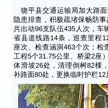
饶平县交通运输局加大路面
隐患排查，积极疏堵保畅防事故
共出动96支队伍435人次，车
省县道线路14条，巡查里程12
座次、检查涵洞463个次；检
工程5个31.75公里、桥梁2
体滑坡26处，清理倒树82棵
补路面80处，更换临时护栏12