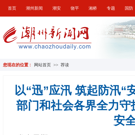
首页
潮州新闻
潮安
饶平
湘桥
专题
国防
您现在的位置 :
网站首页
>>
荐读
以“迅”应汛 筑起防汛
部门和社会各界全力守
安