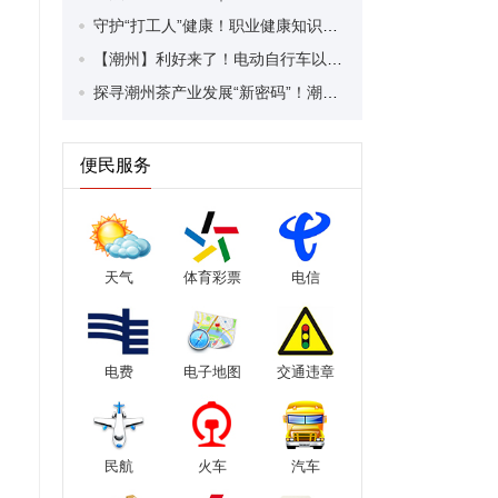
守护“打工人”健康！职业健康知识宣传走进潮安区凤塘镇盛户村
【潮州】利好来了！电动自行车以旧换新补贴条件大幅放宽！
探寻潮州茶产业发展“新密码”！潮州文化大学堂“品‘潮’寻踪”第七期活动举行
便民服务
天气
体育彩票
电信
电费
电子地图
交通违章
民航
火车
汽车