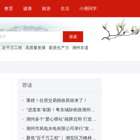
教育
健康
旅游
生活
小潮同学
搜索
百千万工程
高质量发展
新质生产力
潮州非遗
荐读
重磅！住房交易税收新政来了！
“进度条”刷新！粤东城际铁路潮州段首榀箱梁成功架设
潮州多个“爱心驿站”揭牌启用 打造新就业群体的“温暖港湾”
潮州市凤电水电有限公司举行“发挥妇女优势 助力企业高质量发展”主题活动
聚焦“百千万工程”｜ 潮安区万峰林场望京坪村：党群合力齐上阵 绘就乡村新图景