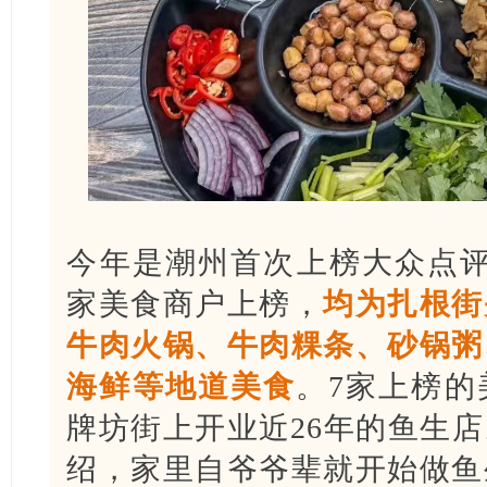
今年是潮州首次上榜大众点评
家美食商户上榜，
均为扎根街
牛肉火锅、牛肉粿条、砂锅粥
海鲜等地道美食
。7家上榜的
牌坊街上开业近26年的鱼生
绍，家里自爷爷辈就开始做鱼