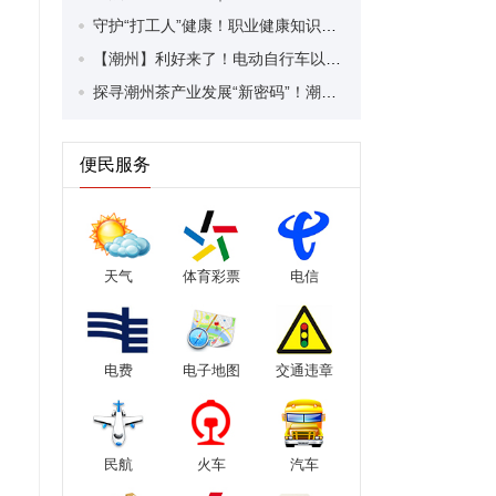
守护“打工人”健康！职业健康知识宣传走进潮安区凤塘镇盛户村
【潮州】利好来了！电动自行车以旧换新补贴条件大幅放宽！
探寻潮州茶产业发展“新密码”！潮州文化大学堂“品‘潮’寻踪”第七期活动举行
便民服务
天气
体育彩票
电信
电费
电子地图
交通违章
民航
火车
汽车