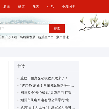
教育
健康
旅游
生活
小潮同学
搜索
百千万工程
高质量发展
新质生产力
潮州非遗
荐读
重磅！住房交易税收新政来了！
“进度条”刷新！粤东城际铁路潮州段首榀箱梁成功架设
潮州多个“爱心驿站”揭牌启用 打造新就业群体的“温暖港湾”
潮州市凤电水电有限公司举行“发挥妇女优势 助力企业高质量发展”主题活动
聚焦“百千万工程”｜ 潮安区万峰林场望京坪村：党群合力齐上阵 绘就乡村新图景