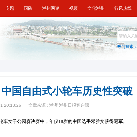
专题
国防
潮州网评
视频
文化潮州
行风热线
热门搜索 :
！中国自由式小轮车历史性突破
 20:13:26
文章来源 : 潮湃 潮州日报客户端
轮车女子公园赛决赛中，年仅18岁的中国选手邓雅文获得冠军。