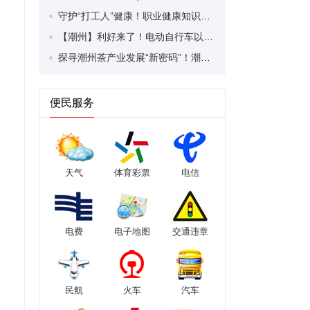
守护“打工人”健康！职业健康知识宣传走进潮安区凤塘镇盛户村
【潮州】利好来了！电动自行车以旧换新补贴条件大幅放宽！
探寻潮州茶产业发展“新密码”！潮州文化大学堂“品‘潮’寻踪”第七期活动举行
便民服务
天气
体育彩票
电信
电费
电子地图
交通违章
民航
火车
汽车