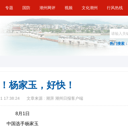
专题
国防
潮州网评
视频
文化潮州
行风热线
热门搜索 :
金！杨家玉，好快！
 17:38:24
文章来源 : 潮湃 潮州日报客户端
8月1日
中国选手杨家玉