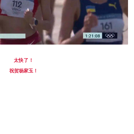
太快了！
祝贺杨家玉！