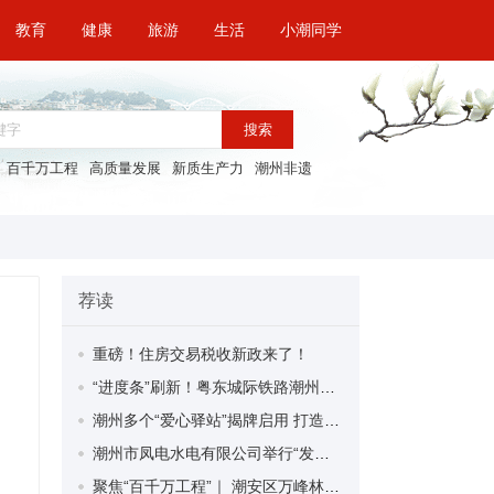
教育
健康
旅游
生活
小潮同学
搜索
百千万工程
高质量发展
新质生产力
潮州非遗
荐读
重磅！住房交易税收新政来了！
“进度条”刷新！粤东城际铁路潮州段首榀箱梁成功架设
潮州多个“爱心驿站”揭牌启用 打造新就业群体的“温暖港湾”
潮州市凤电水电有限公司举行“发挥妇女优势 助力企业高质量发展”主题活动
聚焦“百千万工程”｜ 潮安区万峰林场望京坪村：党群合力齐上阵 绘就乡村新图景