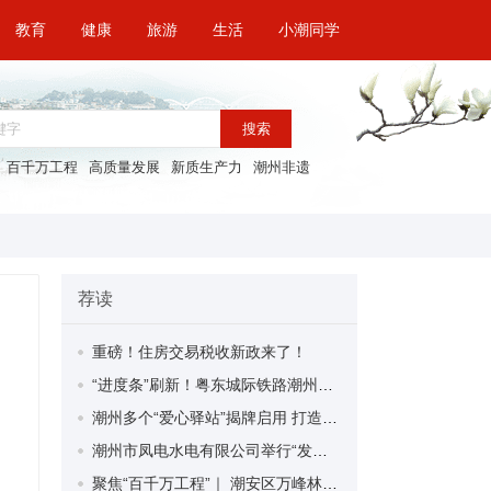
教育
健康
旅游
生活
小潮同学
搜索
百千万工程
高质量发展
新质生产力
潮州非遗
荐读
重磅！住房交易税收新政来了！
“进度条”刷新！粤东城际铁路潮州段首榀箱梁成功架设
潮州多个“爱心驿站”揭牌启用 打造新就业群体的“温暖港湾”
潮州市凤电水电有限公司举行“发挥妇女优势 助力企业高质量发展”主题活动
聚焦“百千万工程”｜ 潮安区万峰林场望京坪村：党群合力齐上阵 绘就乡村新图景