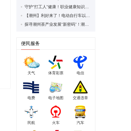
守护“打工人”健康！职业健康知识宣传走进潮安区凤塘镇盛户村
【潮州】利好来了！电动自行车以旧换新补贴条件大幅放宽！
探寻潮州茶产业发展“新密码”！潮州文化大学堂“品‘潮’寻踪”第七期活动举行
便民服务
天气
体育彩票
电信
电费
电子地图
交通违章
民航
火车
汽车