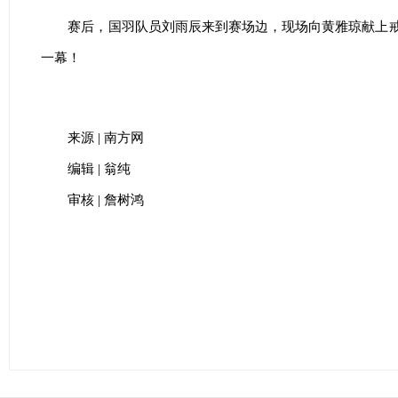
赛后，国羽队员刘雨辰来到赛场边，现场向黄雅琼献上
一幕！
来源 | 南方网
编辑 | 翁纯
审核 | 詹树鸿