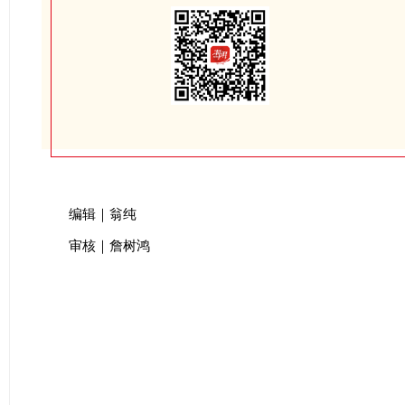
编辑｜翁纯
审核｜詹树鸿