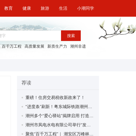
教育
健康
旅游
生活
小潮同学
搜索
百千万工程
高质量发展
新质生产力
潮州非遗
荐读
重磅！住房交易税收新政来了！
“进度条”刷新！粤东城际铁路潮州段首榀箱梁成功架设
潮州多个“爱心驿站”揭牌启用 打造新就业群体的“温暖港湾”
潮州市凤电水电有限公司举行“发挥妇女优势 助力企业高质量发展”主题活动
聚焦“百千万工程”｜ 潮安区万峰林场望京坪村：党群合力齐上阵 绘就乡村新图景