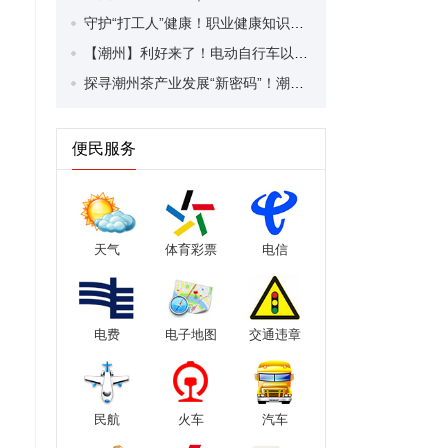
守护“打工人”健康！职业健康知识宣传走进潮安区凤塘镇盛户村
【潮州】利好来了！电动自行车以旧换新补贴条件大幅放宽！
探寻潮州茶产业发展“新密码”！潮州文化大学堂“品‘潮’寻踪”第七期活动举行
便民服务
天气
体育彩票
电信
电费
电子地图
交通违章
民航
火车
汽车