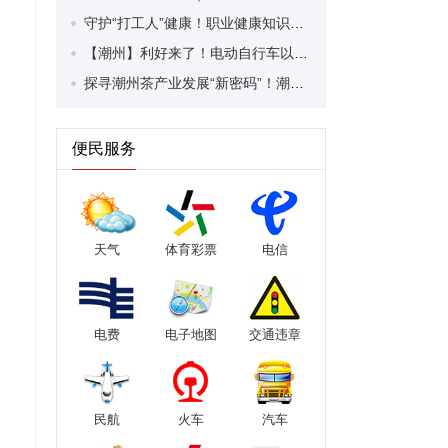
守护“打工人”健康！职业健康知识宣传走进潮安区凤塘镇盛户村
【潮州】利好来了！电动自行车以旧换新补贴条件大幅放宽！
探寻潮州茶产业发展“新密码”！潮州文化大学堂“品‘潮’寻踪”第七期活动举行
便民服务
天气
体育彩票
电信
电费
电子地图
交通违章
民航
火车
汽车