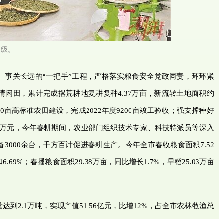
升级。
、事关长远的“一把手”工程，严格落实粮食安全党政同责，环环紧
闲田，累计完成撂荒耕地复耕复种4.37万亩，新流转土地面积约
00亩高标准农田建设，完成2022年度9200亩竣工验收；强支撑种好
.53万元，今年春耕期间，农业部门组织技术专家、科技特派员等深入
3000余台，千方百计促进春耕生产。今年全市春收粮食面积7.52
6.69%；春播粮食面积29.38万亩，同比增长1.7%，早稻25.03万亩
到2.1万吨，实现产值51.56亿元，比增12%，占全市农林牧渔总