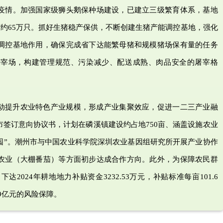
疫情。加强国家级狮头鹅保种场建设，已建立三级繁育体系，基地
鹅苗约65万只。抓好生猪稳产保供，不断创建生猪产能调控基地，强化
调控基地作用，确保完成省下达能繁母猪和规模猪场保有量的任务
屠宰场，构建管理规范、污染减少、配送成熟、肉品安全的屠宰格
动提升农业特色产业规模，形成产业集聚效应，促进一二三产业融
签订意向协议书，计划在磷溪镇建设约占地750亩、涵盖设施农业
园”。潮州市与中国农业科学院深圳农业基因组研究所开展产业协作
农业（大棚番茄）等方面初步达成合作方向。此外，为保障农民群
024年耕地地力补贴资金3232.53万元，补贴标准每亩101.6
9亿元的风险保障。