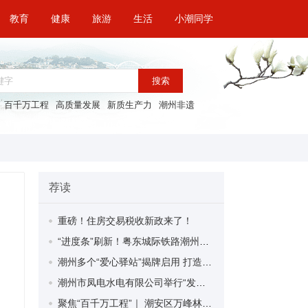
教育
健康
旅游
生活
小潮同学
搜索
百千万工程
高质量发展
新质生产力
潮州非遗
荐读
重磅！住房交易税收新政来了！
“进度条”刷新！粤东城际铁路潮州段首榀箱梁成功架设
潮州多个“爱心驿站”揭牌启用 打造新就业群体的“温暖港湾”
潮州市凤电水电有限公司举行“发挥妇女优势 助力企业高质量发展”主题活动
聚焦“百千万工程”｜ 潮安区万峰林场望京坪村：党群合力齐上阵 绘就乡村新图景