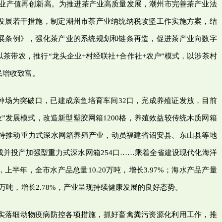
，茶业产值再创新高。为推进茶产业高质量发展，潮州市完善茶产业法
发展若干措施，制定潮州市茶产业纳统纳税攻坚工作实施方案，结
展条例》，强化茶产业的系统规划和链条再造，促进茶产业向数字
茶带农，推行“龙头企业+村经联社+合作社+农户”模式，以涉茶村
民增收致富。
种场为突破口，已建成亲鱼培育车间32口，完成养殖证发放，目前
企业”发展模式，改造新型塑胶网箱1200格，养殖效益较传统木质网箱
扶持推动重力式深水网箱养殖产业，动员福建省诏安县、东山县等地
并投产加强型重力式深水网箱254口……乘着全省建设现代化海洋
半年，全市水产品总量10.20万吨，增长3.97%；海水产品产量
.49万吨，增长2.78%，产业呈现持续健康发展的良好态势。
实落细动物疫病防控各项措施，抓好畜禽粪污资源化利用工作，推