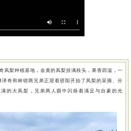
奇凤梨种植基地，金黄的凤梨挂满枝头，果香四溢，一
林泽奇和林锴两兄弟正迎着骄阳开始了凤梨的采摘、分
饱满的大凤梨，兄弟两人眼中闪烁着满足与自豪的光