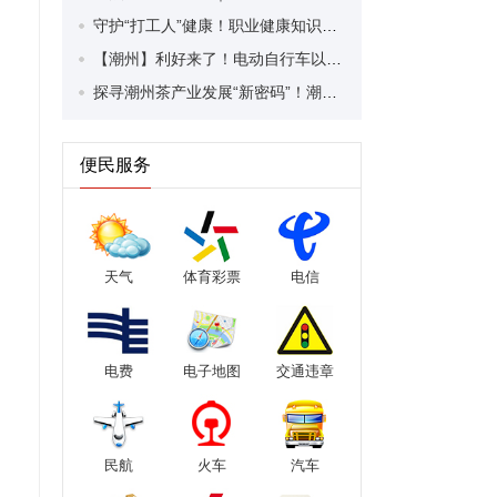
守护“打工人”健康！职业健康知识宣传走进潮安区凤塘镇盛户村
【潮州】利好来了！电动自行车以旧换新补贴条件大幅放宽！
探寻潮州茶产业发展“新密码”！潮州文化大学堂“品‘潮’寻踪”第七期活动举行
便民服务
天气
体育彩票
电信
电费
电子地图
交通违章
民航
火车
汽车