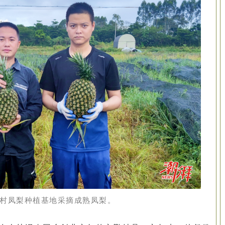
村凤梨种植基地采摘成熟凤梨。