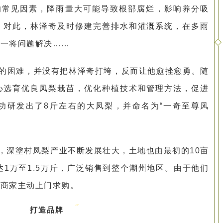
的常见因素，降雨量大可能导致根部腐烂，影响养分吸
。对此，林泽奇及时修建完善排水和灌溉系统，在多雨
一一将问题解决……
的困难，并没有把林泽奇打垮，反而让他愈挫愈勇。
随
心选育优良凤梨栽苗，优化种植技术和管理方法，促进
功研发出了8斤左右的大凤梨，并命名为“一奇至尊凤
，深塗村凤梨产业不断发展壮大，土地也由最初的10亩
达1万至1.5万斤，广泛销售到整个潮州地区。由于他们
少商家主动上门求购。
打造品牌