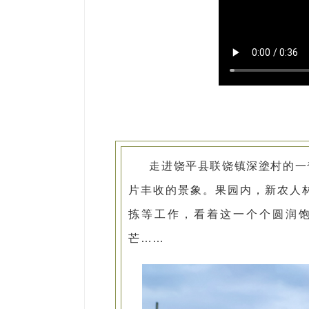
走进饶平县联饶镇深塗村的一
片丰收的景象。果园内，新农人
拣等工作，看着这一个个圆润
芒……