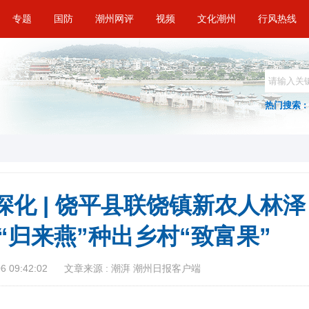
专题
国防
潮州网评
视频
文化潮州
行风热线
热门搜索 :
深化 | 饶平县联饶镇新农人林泽
“归来燕”种出乡村“致富果”
 09:42:02
文章来源 : 潮湃 潮州日报客户端