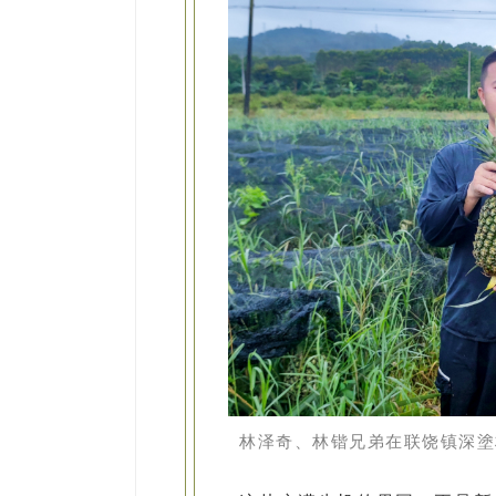
林泽奇、林锴兄弟在联饶镇深塗