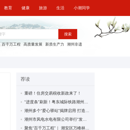
教育
健康
旅游
生活
小潮同学
搜索
百千万工程
高质量发展
新质生产力
潮州非遗
荐读
重磅！住房交易税收新政来了！
“进度条”刷新！粤东城际铁路潮州段首榀箱梁成功架设
潮州多个“爱心驿站”揭牌启用 打造新就业群体的“温暖港湾”
潮州市凤电水电有限公司举行“发挥妇女优势 助力企业高质量发展”主题活动
聚焦“百千万工程”｜ 潮安区万峰林场望京坪村：党群合力齐上阵 绘就乡村新图景