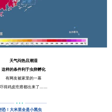
天气闷热且潮湿
这样的条件利于虫卵孵化
有网友被家里的一幕
吓得鸡皮疙瘩都出来了……
密恐！大米里全是小黑虫