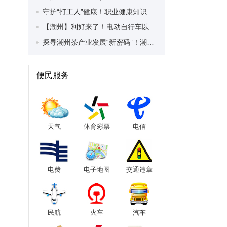
守护“打工人”健康！职业健康知识宣传走进潮安区凤塘镇盛户村
【潮州】利好来了！电动自行车以旧换新补贴条件大幅放宽！
探寻潮州茶产业发展“新密码”！潮州文化大学堂“品‘潮’寻踪”第七期活动举行
便民服务
天气
体育彩票
电信
电费
电子地图
交通违章
民航
火车
汽车