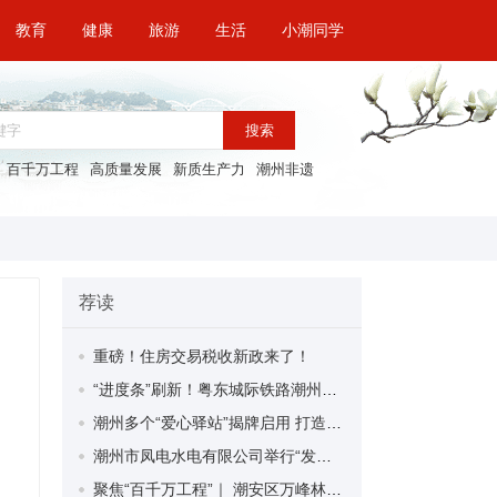
教育
健康
旅游
生活
小潮同学
搜索
百千万工程
高质量发展
新质生产力
潮州非遗
荐读
重磅！住房交易税收新政来了！
“进度条”刷新！粤东城际铁路潮州段首榀箱梁成功架设
潮州多个“爱心驿站”揭牌启用 打造新就业群体的“温暖港湾”
潮州市凤电水电有限公司举行“发挥妇女优势 助力企业高质量发展”主题活动
聚焦“百千万工程”｜ 潮安区万峰林场望京坪村：党群合力齐上阵 绘就乡村新图景