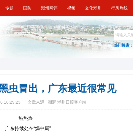
专题
国防
潮州网评
视频
文化潮州
行风热线
热门搜索 :
黑虫冒出，广东最近很常见
 16:29:23
文章来源 : 潮湃 潮州日报客户端
热热热！
广东持续处在“焗中局”