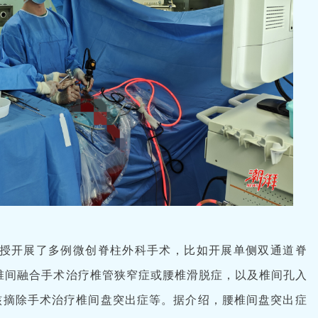
授开展了多例微创脊柱外科手术，比如开展单侧双通道脊
/椎间融合手术治疗椎管狭窄症或腰椎滑脱症，以及椎间孔入
核摘除手术治疗椎间盘突出症等。据介绍，腰椎间盘突出症