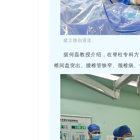
建立微创通道。
据何磊教授介绍，在脊柱专科方
椎间盘突出、腰椎管狭窄、颈椎病、