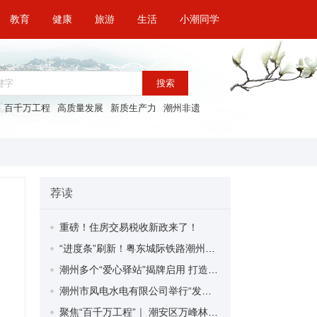
教育
健康
旅游
生活
小潮同学
搜索
百千万工程
高质量发展
新质生产力
潮州非遗
荐读
重磅！住房交易税收新政来了！
“进度条”刷新！粤东城际铁路潮州段首榀箱梁成功架设
潮州多个“爱心驿站”揭牌启用 打造新就业群体的“温暖港湾”
潮州市凤电水电有限公司举行“发挥妇女优势 助力企业高质量发展”主题活动
聚焦“百千万工程”｜ 潮安区万峰林场望京坪村：党群合力齐上阵 绘就乡村新图景