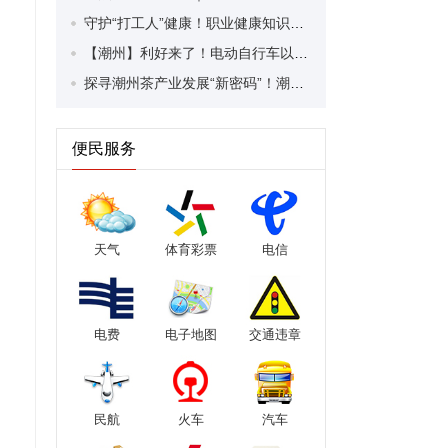
守护“打工人”健康！职业健康知识宣传走进潮安区凤塘镇盛户村
【潮州】利好来了！电动自行车以旧换新补贴条件大幅放宽！
探寻潮州茶产业发展“新密码”！潮州文化大学堂“品‘潮’寻踪”第七期活动举行
便民服务
天气
体育彩票
电信
电费
电子地图
交通违章
民航
火车
汽车