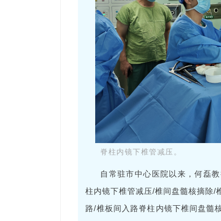
脊柱内镜下椎管减压。
自常驻市中心医院以来，何磊教
柱内镜下椎管减压/椎间盘髓核摘除
路/椎板间入路脊柱内镜下椎间盘髓