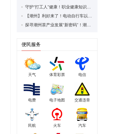
守护“打工人”健康！职业健康知识宣传走进潮安区凤塘镇盛户村
【潮州】利好来了！电动自行车以旧换新补贴条件大幅放宽！
探寻潮州茶产业发展“新密码”！潮州文化大学堂“品‘潮’寻踪”第七期活动举行
便民服务
天气
体育彩票
电信
电费
电子地图
交通违章
民航
火车
汽车