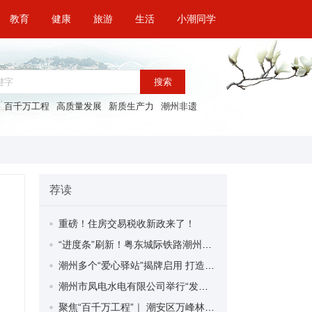
教育
健康
旅游
生活
小潮同学
搜索
百千万工程
高质量发展
新质生产力
潮州非遗
荐读
重磅！住房交易税收新政来了！
“进度条”刷新！粤东城际铁路潮州段首榀箱梁成功架设
潮州多个“爱心驿站”揭牌启用 打造新就业群体的“温暖港湾”
潮州市凤电水电有限公司举行“发挥妇女优势 助力企业高质量发展”主题活动
聚焦“百千万工程”｜ 潮安区万峰林场望京坪村：党群合力齐上阵 绘就乡村新图景