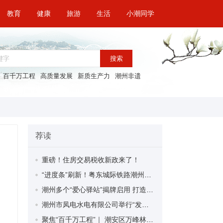
教育
健康
旅游
生活
小潮同学
搜索
百千万工程
高质量发展
新质生产力
潮州非遗
荐读
重磅！住房交易税收新政来了！
“进度条”刷新！粤东城际铁路潮州段首榀箱梁成功架设
潮州多个“爱心驿站”揭牌启用 打造新就业群体的“温暖港湾”
潮州市凤电水电有限公司举行“发挥妇女优势 助力企业高质量发展”主题活动
聚焦“百千万工程”｜ 潮安区万峰林场望京坪村：党群合力齐上阵 绘就乡村新图景