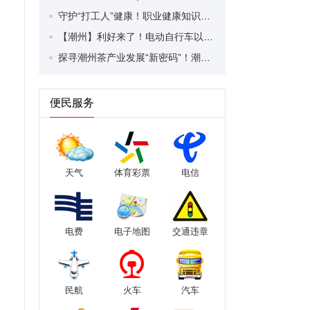
守护“打工人”健康！职业健康知识宣传走进潮安区凤塘镇盛户村
【潮州】利好来了！电动自行车以旧换新补贴条件大幅放宽！
探寻潮州茶产业发展“新密码”！潮州文化大学堂“品‘潮’寻踪”第七期活动举行
便民服务
天气
体育彩票
电信
电费
电子地图
交通违章
民航
火车
汽车