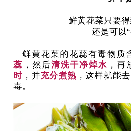
鲜黄花菜只要得
还是可以“
鲜黄花菜的花蕊有毒物质
蕊
，然后
清洗干净焯水
，再
时
，并
充分煮熟
，这样就能去
毒。