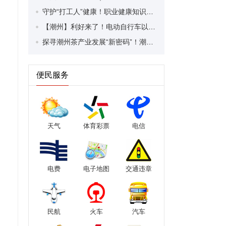
守护“打工人”健康！职业健康知识宣传走进潮安区凤塘镇盛户村
【潮州】利好来了！电动自行车以旧换新补贴条件大幅放宽！
探寻潮州茶产业发展“新密码”！潮州文化大学堂“品‘潮’寻踪”第七期活动举行
便民服务
天气
体育彩票
电信
电费
电子地图
交通违章
民航
火车
汽车