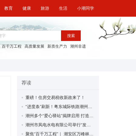
教育
健康
旅游
生活
小潮同学
搜索
百千万工程
高质量发展
新质生产力
潮州非遗
荐读
重磅！住房交易税收新政来了！
“进度条”刷新！粤东城际铁路潮州段首榀箱梁成功架设
潮州多个“爱心驿站”揭牌启用 打造新就业群体的“温暖港湾”
潮州市凤电水电有限公司举行“发挥妇女优势 助力企业高质量发展”主题活动
聚焦“百千万工程”｜ 潮安区万峰林场望京坪村：党群合力齐上阵 绘就乡村新图景