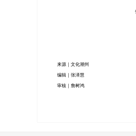
来源｜文化潮州
编辑｜张泽慧
审核｜詹树鸿