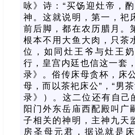
咏》诗：“买饧迎灶帝，酌
神。这就说明，第一，祀
前后脚，都在农历腊月。
根本不用大鱼大肉，只茶
位，如同灶王爷与灶王
行，皇宫内廷也信这一套，
录》。俗传床母贪杯，床公
母，而以茶祀床公”，“男茶
录》）。这二位还有自己的
阳门外东岳庙西配殿叫广
子相关的神明，主神九天
房圣母元君，据说就是