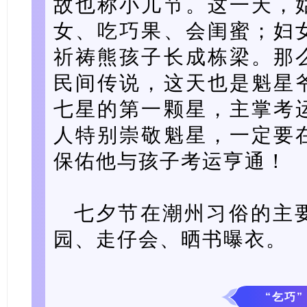
故也称小儿节。这一天，
女、吃巧果、会闺蜜；妇
祈祷熊孩子长成栋梁。那
民间传说，这天也是魁星
七星的第一颗星，主掌考
人特别崇敬魁星，一定要
保佑他与孩子考运亨通！
七夕节在潮州习俗的主
园、走仔会、晒书曝衣。
“乞巧”