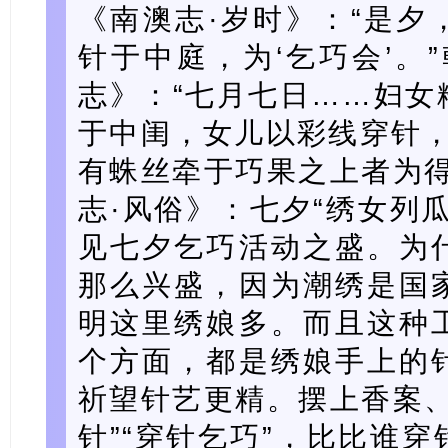
《南澳志·岁时》：“是夕
针于中庭，为‘乞巧会’。
志》：“七月七日……妇女
于中闺，女儿以彩线穿针，
有蛛丝牵于巧果之上者为得
志·风俗》：七夕“绣女列
见七夕乞巧活动之盛。为
那么兴盛，因为潮绣是国
明这里绣娘多。而且这种
个方面，都是绣娘手上的
祈望针艺更精。摆上香案、
针”“穿针乞巧”，比比谁