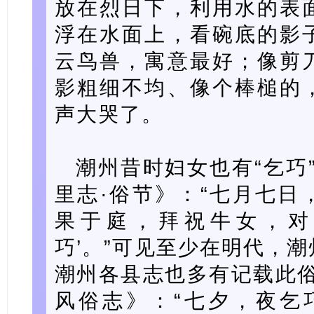
放在烈日下，利用水的表
浮在水面上，看碗底的影
云鸟兽，寓意最好；像剪
影粗细不均、像个棒槌的
声大哭了。
潮州昔时妇女也有“乞巧
里志·俗节》：“七月七日
果于庭，拜祝牛女，对
巧’。”可见至少在明代，
潮州各县志也多有记载此俗
风俗志》：“七夕，夜乞