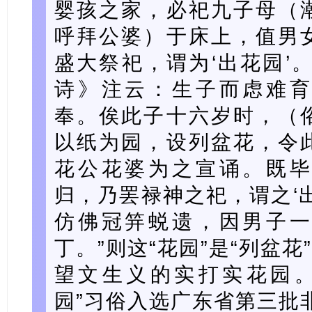
婴孩之家，必祀九子母（
呼拜公婆）于床上，值男
盛大祭祀，谓为‘出花园’
诗》注云：生子而虑难
奉。俟此子十六岁时，（
以纸为园，设列盆花，令
花公花婆为之宣诵。既
归，乃罢禄神之祀，谓之‘出
仿佛冠笄蜕遗，因男子
丁。”则这“花园”是“列盆花
望文生义的实打实花园。2
园”习俗入选广东省第三批