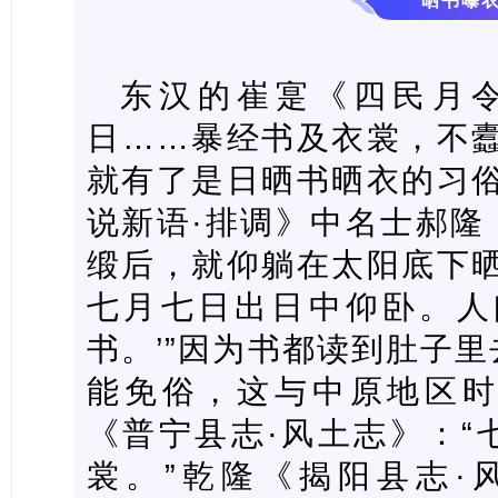
晒书曝
东汉的崔寔《四民月令
日……暴经书及衣裳，不蠹
就有了是日晒书晒衣的习俗
说新语·排调》中名士郝隆
缎后，就仰躺在太阳底下晒
七月七日出日中仰卧。人
书。’”因为书都读到肚子
能免俗，这与中原地区
《普宁县志·风土志》：“
裳。”乾隆《揭阳县志·