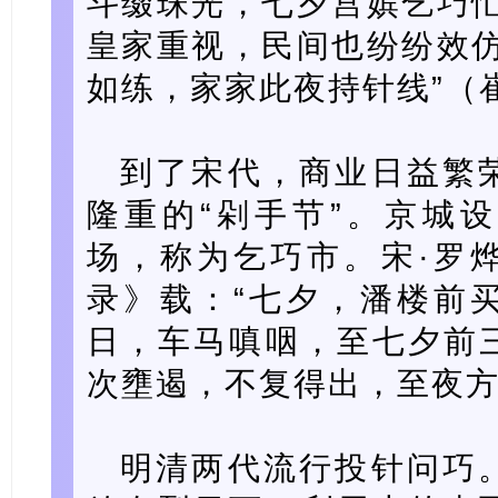
斗缀珠光，七夕宫嫔乞巧忙
皇家重视，民间也纷纷效仿
如练，家家此夜持针线”（
到了宋代，商业日益繁
隆重的“剁手节”。京城
场，称为乞巧市。宋·罗
录》载：“七夕，潘楼前
日，车马嗔咽，至七夕前
次壅遏，不复得出，至夜方
明清两代流行投针问巧