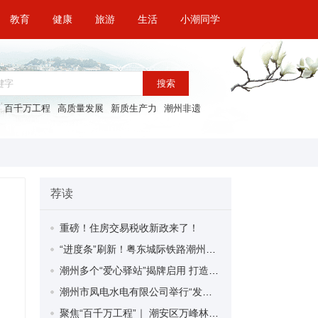
教育
健康
旅游
生活
小潮同学
搜索
百千万工程
高质量发展
新质生产力
潮州非遗
荐读
重磅！住房交易税收新政来了！
“进度条”刷新！粤东城际铁路潮州段首榀箱梁成功架设
潮州多个“爱心驿站”揭牌启用 打造新就业群体的“温暖港湾”
潮州市凤电水电有限公司举行“发挥妇女优势 助力企业高质量发展”主题活动
聚焦“百千万工程”｜ 潮安区万峰林场望京坪村：党群合力齐上阵 绘就乡村新图景