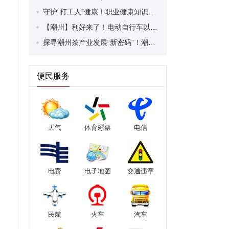
守护“打工人”健康！职业健康知识宣传走进潮安区凤塘镇盛户村
【潮州】利好来了！电动自行车以旧换新补贴条件大幅放宽！
探寻潮州茶产业发展“新密码”！潮州文化大学堂“品‘潮’寻踪”第七期活动举行
便民服务
天气
体育彩票
电信
电费
电子地图
交通违章
民航
火车
汽车