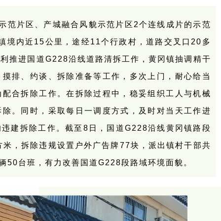
示范片区、产城融合风貌示范片区2个连线成片的示范
镇境内近15公里，途经11个行政村，道路交叉口20多
利推进国道G228沿线道路清拆工作，黄冈镇抽调精干
、摸排、约谈、拆除准备等工作，多次上门，耐心给当
动配合拆除工作。在拆除过程中，稳妥组织工人与机械
拆除。同时，采取每日一调度方式，及时对当天工作进
违建拆除工作。截至8日，国道G228沿线黄冈镇路段
平方米，拆除违规设置户外广告牌77块，派出镇村干部共
辆50台班，有力改善国道G228段路域环境面貌。