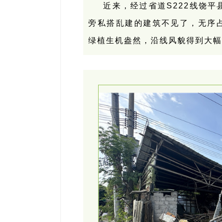
近来，经过省道S222线饶
旁私搭乱建的建筑不见了，无序占
绿植生机盎然，沿线风貌得到大