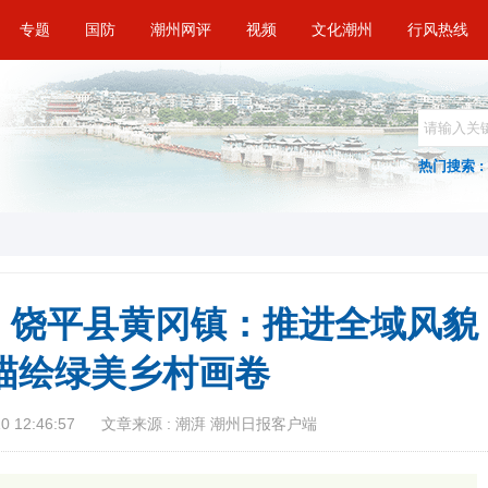
专题
国防
潮州网评
视频
文化潮州
行风热线
热门搜索 :
 | 饶平县黄冈镇：推进全域风貌
 描绘绿美乡村画卷
 12:46:57
文章来源 : 潮湃 潮州日报客户端