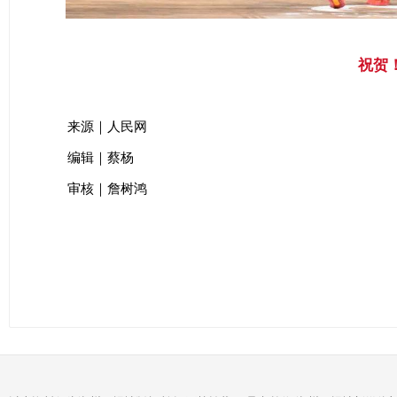
祝贺
来源｜人民网
编辑｜蔡杨
审核｜詹树鸿