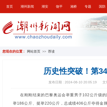
首页
潮州新闻
潮安
饶平
湘桥
专题
国防
您现在的位置 :
网站首页
>>
荐读
历史性突破！第3
发布日期 : 2024-08-10 20:05:19
文
在刚刚结束的巴黎奥运会举重男子102公斤级
举186公斤、挺举220公斤，总成绩406公斤夺得