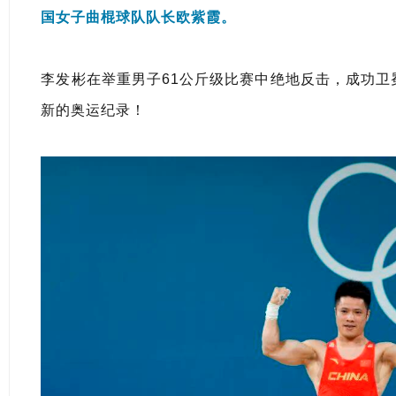
国女子曲棍球队队长欧紫霞。
李发彬在举重男子61公斤级比赛中绝地反击，成功
新的奥运纪录！