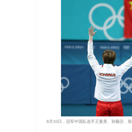
8月10日，冠军中国队选手王曼昱、孙颖莎、陈