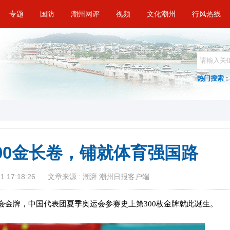
专题
国防
潮州网评
视频
文化潮州
行风热线
热门搜索 :
00金长卷，铺就体育强国路
 17:18:26
文章来源 : 潮湃 潮州日报客户端
会金牌，中国代表团夏季奥运会参赛史上第300枚金牌就此诞生。