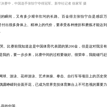
单打决赛中，中国选手张怡宁夺得冠军。新华社记者 徐家军 摄
激烈的瞬间，又有多少艰辛坎坷的长路。百金得主张怡宁自是感叹万
要付出很多身体上、精神上的代价，要承受各种挫折和磨炼才能达到
”
有哭。比赛前我知道这是中国体育代表团的第200金，但是这对我没有
是我的，要一步步来，比赛中间的过程要做好。很荣幸，我能碰巧赶
网球、游泳、花样游泳、艺术体操、拳击、自行车等项目上的历史突
从偶露峥嵘到全面开花，已成为世界竞技体育舞台上不可忽视的重要力
从容的中国。