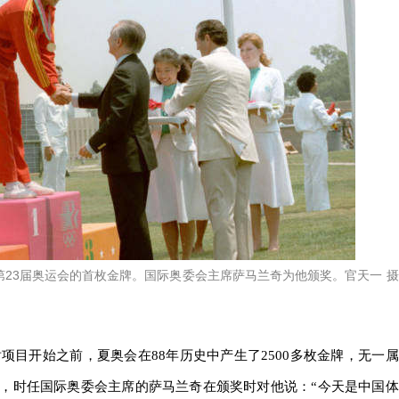
得第23届奥运会的首枚金牌。国际奥委会主席萨马兰奇为他颁奖。官天一 摄
射项目开始之前，夏奥会在88年历史中产生了2500多枚金牌，无一属
，时任国际奥委会主席的萨马兰奇在颁奖时对他说：“今天是中国体