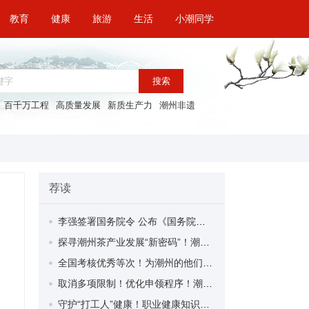
教育
健康
旅游
生活
小潮同学
搜索
百千万工程
高质量发展
新质生产力
潮州非遗
荐读
李强签署国务院令 公布《国务院关于修改〈全国年节及纪念日放假办法〉的决定》
探寻潮州茶产业发展“新密码”！潮州文化大学堂“品‘潮’寻踪”第七期活动举行
全国考核优秀等次！为潮州的他们，点赞！
取消多项限制！优化申领程序！潮州市家装补贴又升级啦！
守护“打工人”健康！职业健康知识宣传走进潮安区凤塘镇盛户村