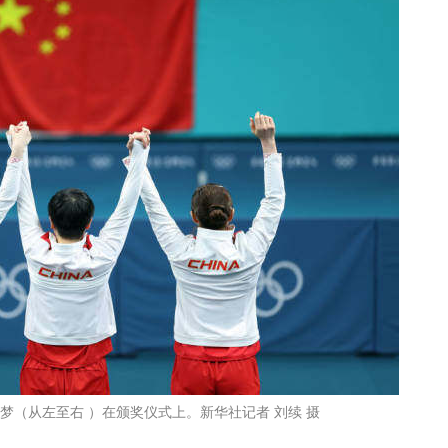
梦（从左至右 ）在颁奖仪式上。新华社记者 刘续 摄