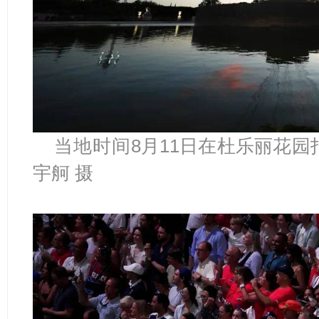
当地
时间
8月11日在杜乐丽花园
宇舸 摄