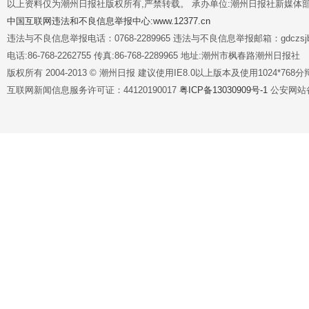
以上资料仅为潮州日报社版权所有,严禁转载。 承办单位:潮州日报社新媒体
中国互联网违法和不良信息举报中心:www.12377.cn
违法与不良信息举报电话：0768-2289965 违法与不良信息举报邮箱：gdczsjb@
电话:86-768-2262755 传真:86-768-2289965 地址:潮州市枫春路潮州日报社
版权所有 2004-2013 © 潮州日报 建议使用IE8.0以上版本及使用1024*7
互联网新闻信息服务许可证：44120190017
粤ICP备13030909号-1
公安网站备案