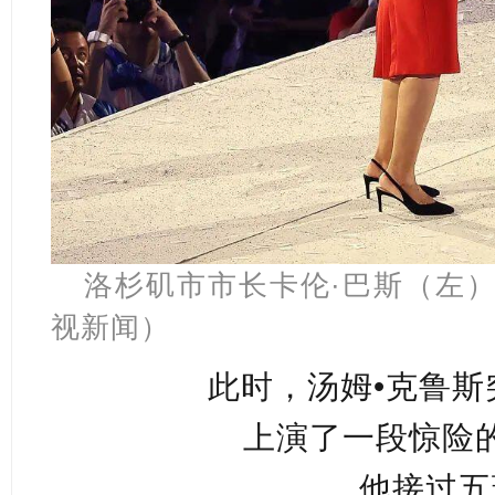
洛杉矶市市长卡伦·巴斯（左
视新闻）
此时，汤姆•克鲁斯
上演了一段惊险
他接过五