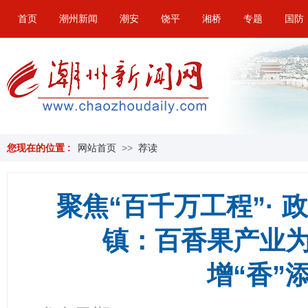
首页
潮州新闻
潮安
饶平
湘桥
专题
国防
您现在的位置 :
网站首页
>>
荐读
聚焦“百千万工程”· 政
镇：百香果产业
增“香”添