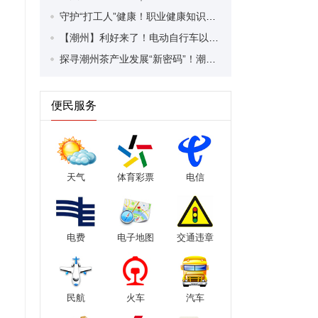
守护“打工人”健康！职业健康知识宣传走进潮安区凤塘镇盛户村
【潮州】利好来了！电动自行车以旧换新补贴条件大幅放宽！
探寻潮州茶产业发展“新密码”！潮州文化大学堂“品‘潮’寻踪”第七期活动举行
便民服务
天气
体育彩票
电信
电费
电子地图
交通违章
民航
火车
汽车