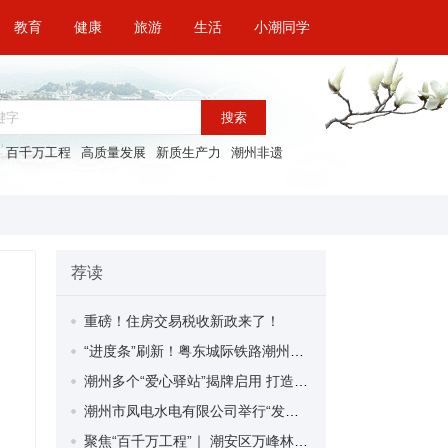
教育
健康
旅游
生活
小潮同学
搜索
百千万工程
高质量发展
新质生产力
潮州非遗
荐读
重磅！住房交易税收新政来了！
“进度条”刷新！粤东城际铁路潮州段首榀箱梁成功架设
潮州多个“爱心驿站”揭牌启用 打造新就业群体的“温暖港湾”
潮州市凤电水电有限公司举行“发挥妇女优势 助力企业高质量发展”主题活动
聚焦“百千万工程”｜ 潮安区万峰林场望京坪村：党群合力齐上阵 绘就乡村新图景