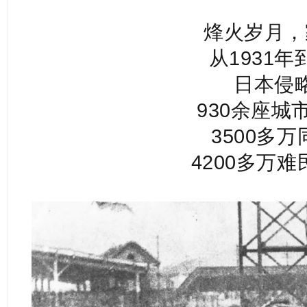
烽火岁月，
从1931年
日本侵
930余座城
3500多
4200多万