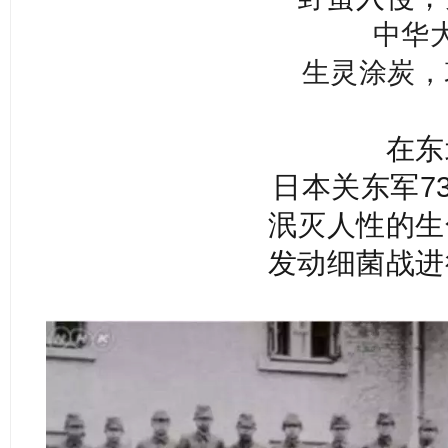
中华
生灵涂炭，
在东
日本关东军7
泯灭人性的生
发动细菌战进