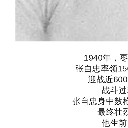
1940年，
张自忠率领15
迎战近60
战斗过
张自忠身中数
最终壮
他生前