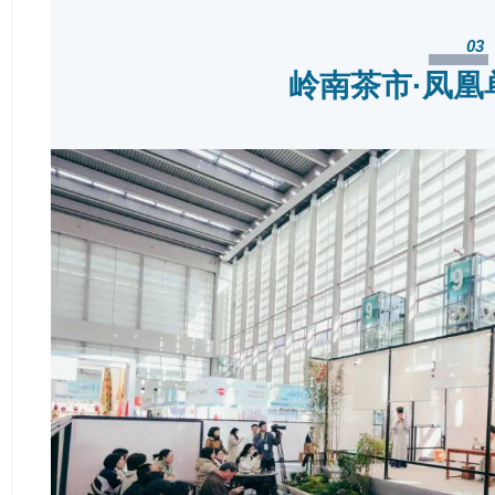
03
岭南茶市·凤凰