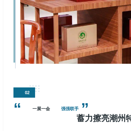
02
“
”
一展一会
强强联手
蓄力擦亮潮州