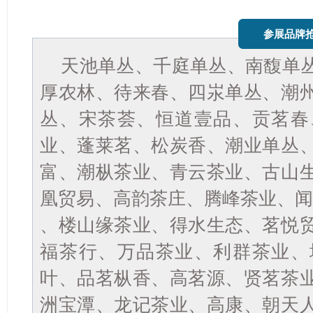
参展品牌
天池单丛、千庭单丛、南馥单
厚农林、待来春、四汖单丛、潮
丛、宋茶荟、恒道壹品、贡茗春
业、蓬莱茗、松炭香、潮业单丛
富、潮枞茶业、青云茶业、古山
凰贸易、高韵茶庄、腾峰茶业、
、楼山缘茶业、得水生态、茗悦
福茶行、万品茶业、利群茶业、
叶、品茗枞香、高茗源、贤茗茶
洲宝潭、龙记茶业、高康、朝天