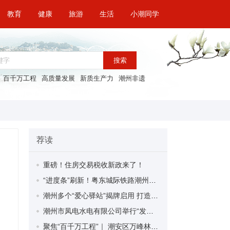
教育
健康
旅游
生活
小潮同学
搜索
百千万工程
高质量发展
新质生产力
潮州非遗
荐读
重磅！住房交易税收新政来了！
“进度条”刷新！粤东城际铁路潮州段首榀箱梁成功架设
潮州多个“爱心驿站”揭牌启用 打造新就业群体的“温暖港湾”
潮州市凤电水电有限公司举行“发挥妇女优势 助力企业高质量发展”主题活动
聚焦“百千万工程”｜ 潮安区万峰林场望京坪村：党群合力齐上阵 绘就乡村新图景