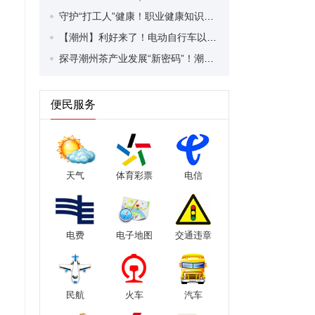
守护“打工人”健康！职业健康知识宣传走进潮安区凤塘镇盛户村
【潮州】利好来了！电动自行车以旧换新补贴条件大幅放宽！
探寻潮州茶产业发展“新密码”！潮州文化大学堂“品‘潮’寻踪”第七期活动举行
便民服务
天气
体育彩票
电信
电费
电子地图
交通违章
民航
火车
汽车