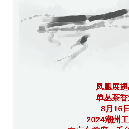
凤凰展翅
单丛茶香
8月16
2024潮州