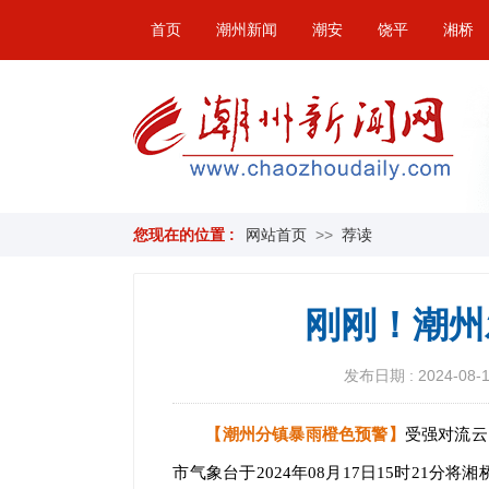
首页
潮州新闻
潮安
饶平
湘桥
您现在的位置 :
网站首页
>>
荐读
刚刚！潮州
发布日期 : 2024-08-17
【潮州分镇暴雨橙色预警】
受强对流云
市气象台于2024年08月17日15时21