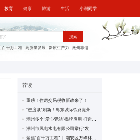
教育
健康
旅游
生活
小潮同学
搜索
百千万工程
高质量发展
新质生产力
潮州非遗
荐读
重磅！住房交易税收新政来了！
“进度条”刷新！粤东城际铁路潮州段首榀箱梁成功架设
潮州多个“爱心驿站”揭牌启用 打造新就业群体的“温暖港湾”
潮州市凤电水电有限公司举行“发挥妇女优势 助力企业高质量发展”主题活动
聚焦“百千万工程”｜ 潮安区万峰林场望京坪村：党群合力齐上阵 绘就乡村新图景