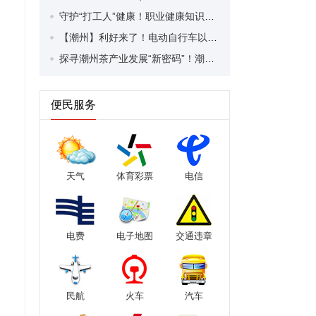
守护“打工人”健康！职业健康知识宣传走进潮安区凤塘镇盛户村
【潮州】利好来了！电动自行车以旧换新补贴条件大幅放宽！
探寻潮州茶产业发展“新密码”！潮州文化大学堂“品‘潮’寻踪”第七期活动举行
便民服务
天气
体育彩票
电信
电费
电子地图
交通违章
民航
火车
汽车