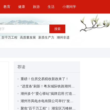
教育
健康
旅游
生活
小潮同学
搜索
百千万工程
高质量发展
新质生产力
潮州非遗
荐读
重磅！住房交易税收新政来了！
“进度条”刷新！粤东城际铁路潮州段首榀箱梁成功架设
潮州多个“爱心驿站”揭牌启用 打造新就业群体的“温暖港湾”
潮州市凤电水电有限公司举行“发挥妇女优势 助力企业高质量发展”主题活动
聚焦“百千万工程”｜ 潮安区万峰林场望京坪村：党群合力齐上阵 绘就乡村新图景