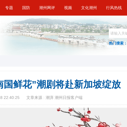
专题
国防
潮州网评
视频
文化潮州
行风热线
热门搜索 :
南国鲜花”潮剧将赴新加坡绽放
 22:40:25
文章来源 : 潮湃 潮州日报客户端