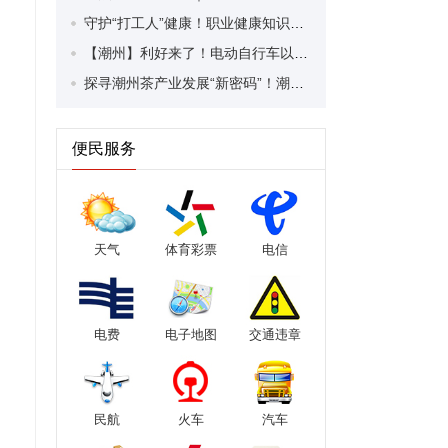
守护“打工人”健康！职业健康知识宣传走进潮安区凤塘镇盛户村
【潮州】利好来了！电动自行车以旧换新补贴条件大幅放宽！
探寻潮州茶产业发展“新密码”！潮州文化大学堂“品‘潮’寻踪”第七期活动举行
便民服务
天气
体育彩票
电信
电费
电子地图
交通违章
民航
火车
汽车