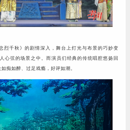
忠烈千秋》的剧情深入，舞台上灯光与布景的巧妙变
人心弦的场景之中。而演员们经典的传统唱腔悠扬回
众如痴如醉、过足戏瘾，好评如潮。