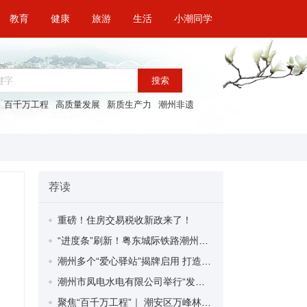
教育
健康
旅游
生活
小潮同学
搜索
百千万工程
高质量发展
新质生产力
潮州非遗
荐读
重磅！住房交易税收新政来了！
“进度条”刷新！粤东城际铁路潮州段首榀箱梁成功架设
潮州多个“爱心驿站”揭牌启用 打造新就业群体的“温暖港湾”
潮州市凤电水电有限公司举行“发挥妇女优势 助力企业高质量发展”主题活动
聚焦“百千万工程”｜ 潮安区万峰林场望京坪村：党群合力齐上阵 绘就乡村新图景