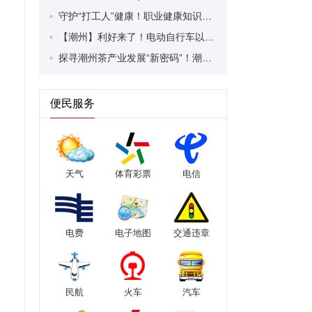
守护“打工人”健康！职业健康知识宣传走进潮安区凤塘镇盛户村
【潮州】利好来了！电动自行车以旧换新补贴条件大幅放宽！
探寻潮州茶产业发展“新密码”！潮州文化大学堂“品‘潮’寻踪”第七期活动举行
便民服务
天气
体育彩票
电信
电费
电子地图
交通违章
民航
火车
汽车