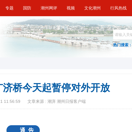
专题
国防
潮州网评
视频
文化潮州
行风热线
热门搜索 :
！广济桥今天起暂停对外开放
 11:56:59
文章来源 : 潮湃 潮州日报客户端
通 告