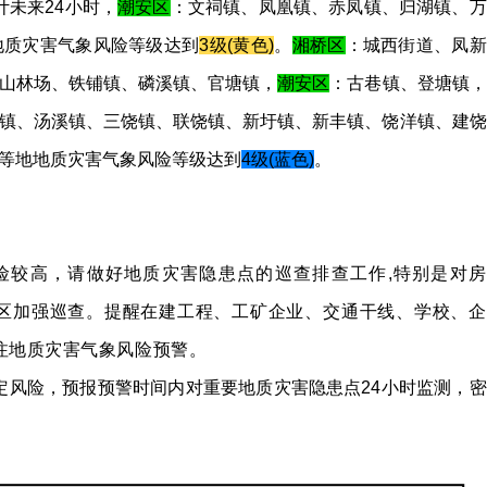
预计未来24小时，
潮安区
：文祠镇、凤凰镇、赤凤镇、归湖镇、万
地质灾害气象风险等级达到
3级(黄色)
。
湘桥区
：城西街道、凤新
山林场、铁铺镇、磷溪镇、官塘镇，
潮安区
：古巷镇、登塘镇，
镇、汤溪镇、三饶镇、联饶镇、新圩镇、新丰镇、饶洋镇、建饶
等地地质灾害气象风险等级达到
4级(蓝色)
。
险较高，请做好地质灾害隐患点的巡查排查工作,特别是对房
区加强巡查。提醒在建工程、工矿企业、交通干线、学校、企
注地质灾害气象风险预警。
定风险，预报预警时间内对重要地质灾害隐患点24小时监测，密