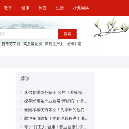
教育
健康
旅游
生活
小潮同学
搜索
百千万工程
高质量发展
新质生产力
潮州非遗
荐读
李强签署国务院令 公布《国务院关于修改〈全国年节及纪念日放假办法〉的决定》
探寻潮州茶产业发展“新密码”！潮州文化大学堂“品‘潮’寻踪”第七期活动举行
全国考核优秀等次！为潮州的他们，点赞！
取消多项限制！优化申领程序！潮州市家装补贴又升级啦！
守护“打工人”健康！职业健康知识宣传走进潮安区凤塘镇盛户村