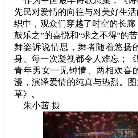
作为中国最早诗歌总集，《诗
先民对爱情的向往与对美好生活
织中，观众们穿越了时空的长廊，
鼓乐之”的喜悦和“求之不得”的
舞姿诉说情思，舞者随着悠扬
身、每一次凝视都令人难忘；《
青年男女一见钟情、两相欢喜
漫，演绎爱情的纯真与热烈。图
草》。
朱小茜 摄