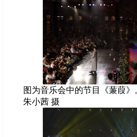
图为音乐会中的节目《蒹葭》
朱小茜 摄