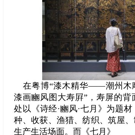
在粤博“漆木精华——潮州木
漆画豳风图大寿屛”，寿屏的背
处以《诗经·豳风·七月》为题
种、收获、渔猎、纺织、筑屋、
生产生活场面。而《七月》