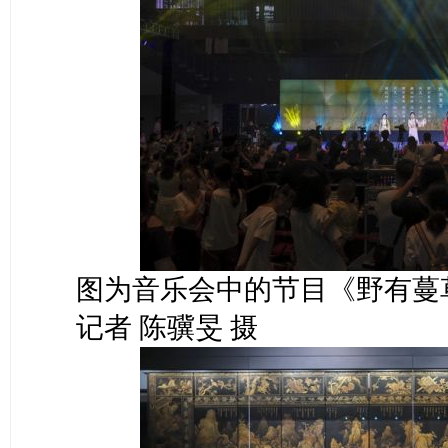
图为音乐会中的节目《野有蔓
记者 陈骥旻 摄