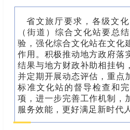
省文旅厅要求，各级文化
（街道）综合文化站要总结
验，强化综合文化站在文化
作用。积极推动地方政府落
结果与地方财政补助相挂钩
并定期开展动态评估，重点
标准文化站的督导检查和完
项，进一步完善工作机制，
服务效能，更好满足新时代