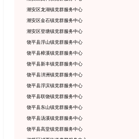
潮安区龙湖镇党群服务中心
潮安区金石镇党群服务中心
潮安区登塘镇党群服务中心
饶平县浮山镇党群服务中心
饶平县樟溪镇党群服务中心
饶平县新丰镇党群服务中心
饶平县汫洲镇党群服务中心
饶平县浮滨镇党群服务中心
饶平县联饶镇党群服务中心
饶平县东山镇党群服务中心
饶平县汤溪镇党群服务中心
饶平县高堂镇党群服务中心