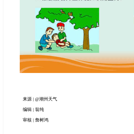
来源 | @潮州天气
编辑 | 翁纯
审核 | 詹树鸿