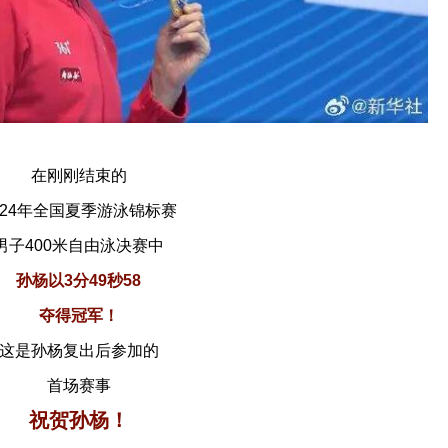
在刚刚结束的
024年全国夏季游泳锦标赛
男子400米自由泳决赛中
孙杨以3分49秒58
夺得冠军！
这是孙杨复出后参加的
首场赛事
祝贺孙杨！