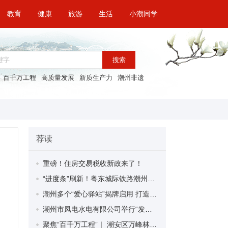
教育
健康
旅游
生活
小潮同学
搜索
百千万工程
高质量发展
新质生产力
潮州非遗
荐读
重磅！住房交易税收新政来了！
“进度条”刷新！粤东城际铁路潮州段首榀箱梁成功架设
潮州多个“爱心驿站”揭牌启用 打造新就业群体的“温暖港湾”
潮州市凤电水电有限公司举行“发挥妇女优势 助力企业高质量发展”主题活动
聚焦“百千万工程”｜ 潮安区万峰林场望京坪村：党群合力齐上阵 绘就乡村新图景