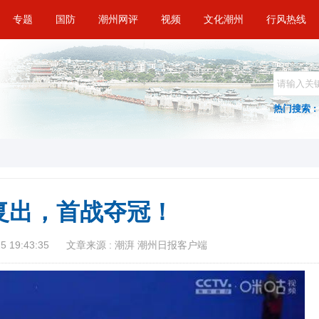
专题
国防
潮州网评
视频
文化潮州
行风热线
热门搜索 :
复出，首战夺冠！
 19:43:35
文章来源 : 潮湃 潮州日报客户端