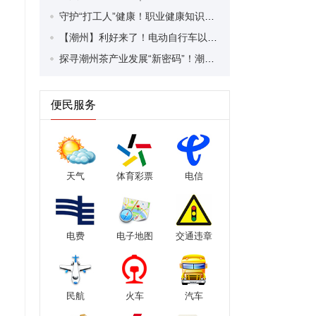
守护“打工人”健康！职业健康知识宣传走进潮安区凤塘镇盛户村
【潮州】利好来了！电动自行车以旧换新补贴条件大幅放宽！
探寻潮州茶产业发展“新密码”！潮州文化大学堂“品‘潮’寻踪”第七期活动举行
便民服务
天气
体育彩票
电信
电费
电子地图
交通违章
民航
火车
汽车