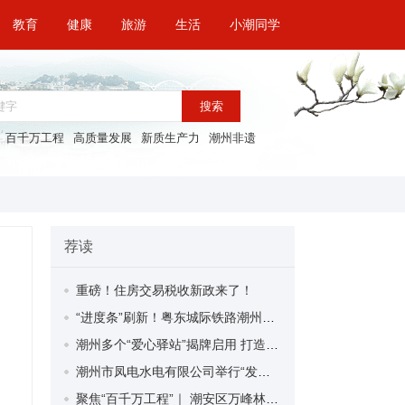
教育
健康
旅游
生活
小潮同学
搜索
百千万工程
高质量发展
新质生产力
潮州非遗
荐读
重磅！住房交易税收新政来了！
“进度条”刷新！粤东城际铁路潮州段首榀箱梁成功架设
潮州多个“爱心驿站”揭牌启用 打造新就业群体的“温暖港湾”
潮州市凤电水电有限公司举行“发挥妇女优势 助力企业高质量发展”主题活动
聚焦“百千万工程”｜ 潮安区万峰林场望京坪村：党群合力齐上阵 绘就乡村新图景