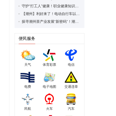
守护“打工人”健康！职业健康知识宣传走进潮安区凤塘镇盛户村
【潮州】利好来了！电动自行车以旧换新补贴条件大幅放宽！
探寻潮州茶产业发展“新密码”！潮州文化大学堂“品‘潮’寻踪”第七期活动举行
便民服务
天气
体育彩票
电信
电费
电子地图
交通违章
民航
火车
汽车