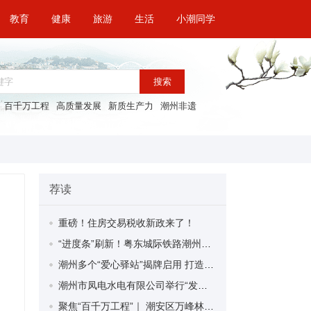
教育
健康
旅游
生活
小潮同学
搜索
百千万工程
高质量发展
新质生产力
潮州非遗
荐读
重磅！住房交易税收新政来了！
“进度条”刷新！粤东城际铁路潮州段首榀箱梁成功架设
潮州多个“爱心驿站”揭牌启用 打造新就业群体的“温暖港湾”
潮州市凤电水电有限公司举行“发挥妇女优势 助力企业高质量发展”主题活动
聚焦“百千万工程”｜ 潮安区万峰林场望京坪村：党群合力齐上阵 绘就乡村新图景