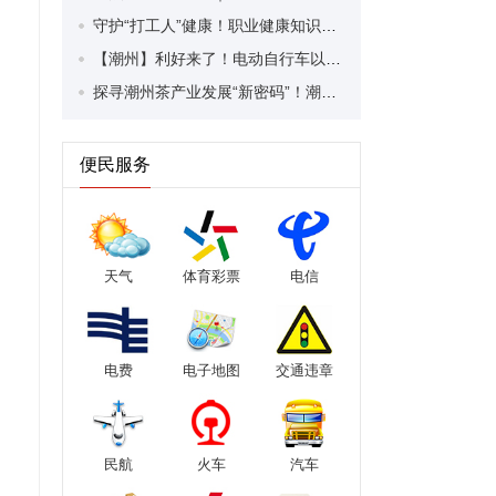
守护“打工人”健康！职业健康知识宣传走进潮安区凤塘镇盛户村
【潮州】利好来了！电动自行车以旧换新补贴条件大幅放宽！
探寻潮州茶产业发展“新密码”！潮州文化大学堂“品‘潮’寻踪”第七期活动举行
便民服务
天气
体育彩票
电信
电费
电子地图
交通违章
民航
火车
汽车