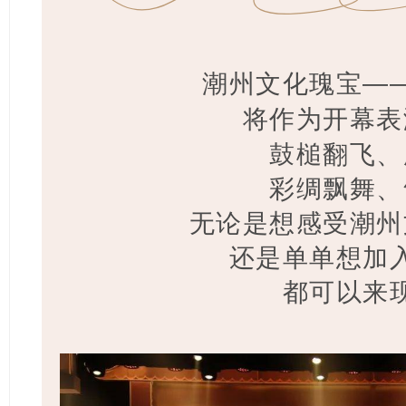
潮州文化瑰宝—
将作为开幕表
鼓槌翻飞、
彩绸飘舞、
无论是想感受潮州
还是单单想加
都可以来