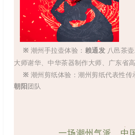
※
潮州手拉壶体验：
赖通发
八邑茶壶
大师谢华、中华茶器制作大师、广东省
※
潮州剪纸体验：
潮州剪纸代表性传
朝阳
团队
一场潮州气派、中