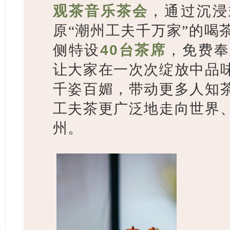
观茶音乐茶会
，
通过沉浸
原“潮州工夫千万家”的喝
侧
特设
40台茶席
，
免费奉
让大家在一次次绽放中品
千姿百媚，
带动更多人知
工夫茶更广泛地走向世界
州。