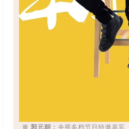
※ 郭元朝：
央视多档节目特邀嘉宾