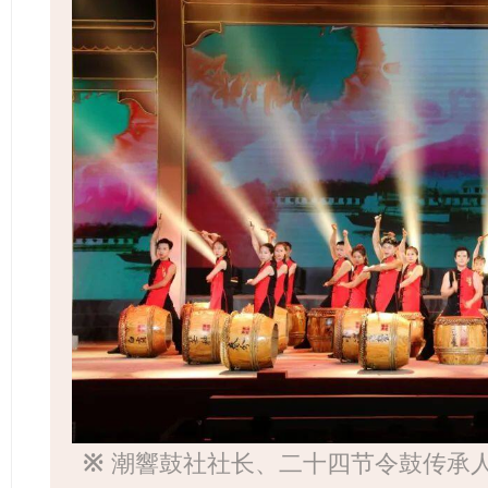
※
潮響鼓社社长、二十四节令鼓传承