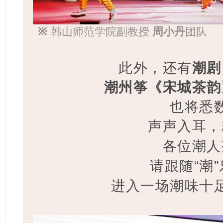
※
韩山师范学院副教授
周小丹
团队
此外，还有
潮剧
潮州筝
《宋城茶韵
也将悉
声声入耳，
各位潮人
请跟随“潮
进入一场潮味十