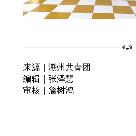
来源｜潮州共青团
编辑｜张泽慧
审核｜詹树鸿