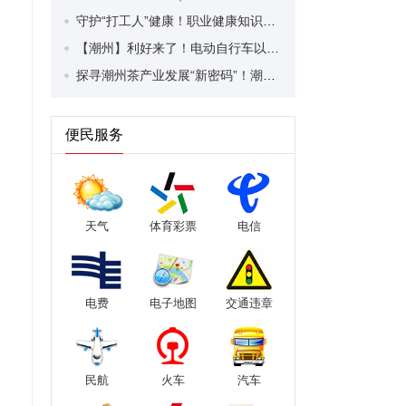
守护“打工人”健康！职业健康知识宣传走进潮安区凤塘镇盛户村
【潮州】利好来了！电动自行车以旧换新补贴条件大幅放宽！
探寻潮州茶产业发展“新密码”！潮州文化大学堂“品‘潮’寻踪”第七期活动举行
便民服务
天气
体育彩票
电信
电费
电子地图
交通违章
民航
火车
汽车