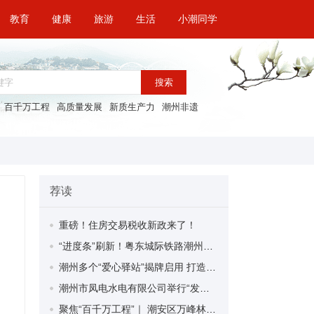
教育
健康
旅游
生活
小潮同学
搜索
百千万工程
高质量发展
新质生产力
潮州非遗
荐读
重磅！住房交易税收新政来了！
“进度条”刷新！粤东城际铁路潮州段首榀箱梁成功架设
潮州多个“爱心驿站”揭牌启用 打造新就业群体的“温暖港湾”
潮州市凤电水电有限公司举行“发挥妇女优势 助力企业高质量发展”主题活动
聚焦“百千万工程”｜ 潮安区万峰林场望京坪村：党群合力齐上阵 绘就乡村新图景